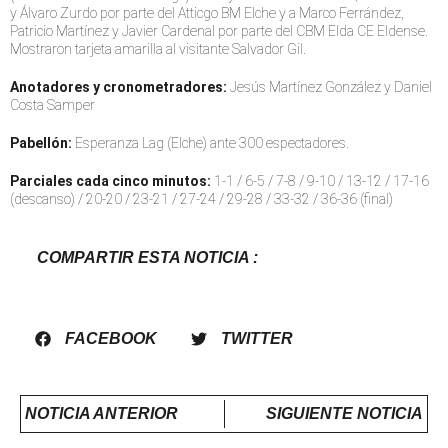
y Álvaro Zurdo por parte del Atticgo BM Elche y a Marco Ferrández,
Patricio Martínez y Javier Cardenal por parte del CBM Elda CE Eldense.
Mostraron tarjeta amarilla al visitante Salvador Gil.
Anotadores y cronometradores:
Jesús Martínez González y Daniel
Costa Samper
Pabellón:
Esperanza Lag (Elche) ante 300 espectadores.
Parciales cada cinco minutos:
1-1 / 6-5 / 7-8 / 9-10 / 13-12 / 17-16
(descanso) / 20-20 / 23-21 / 27-24 / 29-28 / 33-32 / 36-36 (final)
COMPARTIR ESTA NOTICIA :
FACEBOOK
TWITTER
NOTICIA ANTERIOR
SIGUIENTE NOTICIA