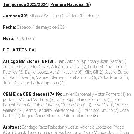
Temporada 2023/2024 | Primera Nacional (E)
Jornada 30ª:
Atticgo BM Elche-CBM Elda CE Eldense
Fecha:
Sábado, 4 de mayo de 2024
Hora:
19:00 horas
FICHA TÉCNICA |
Atticgo BM Elche (18+18):
Juan Antonio Espinosa y Joan García (1)
en portería; Alberto Casals, Adrián Labañera (5), Pedro Muñoz, Tomás
Fuentes (6), Daniel López, Adrián Navarro (6), Kike Gil (2), Álvaro Zurdo
(3), Raúl Jover (5), Manuel Clement, Esteban Boix (3), Carlos Murcia (1),
Julián Gil, Juan Pedro Espinosa (4).
CBM Elda CE Eldense (17+19):
Javier Cardenal y Víctor Romero (1) en
portería, Manuel Martínez (5), Ionel Popa, Marco Ferrández (1), Emil
Feuchtmann (9), Pablo Olivares, Marcos Cerdá (3), Jose Vicent, Marcos
Galiano, Guillermo Tendero, Salvador Gil (5), Francisco Ortuño (2), José
Padilla (7), Miguel Ángel Morales, Patricio Martínez (3).
Árbitros:
Santiago Ráez Rabadán y Jesús Valencia López del Prado
(Comité castellano manchego). Excluyeron a Pedro Muñoz, Joan García