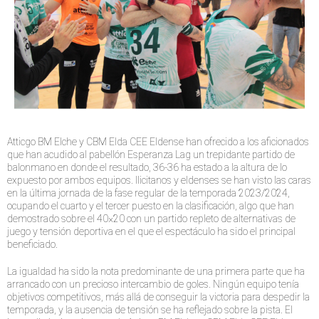
Atticgo BM Elche y CBM Elda CEE Eldense han ofrecido a los aficionados
que han acudido al pabellón Esperanza Lag un trepidante partido de
balonmano en donde el resultado, 36-36 ha estado a la altura de lo
expuesto por ambos equipos. Ilicitanos y eldenses se han visto las caras
en la última jornada de la fase regular de la temporada 2023/2024,
ocupando el cuarto y el tercer puesto en la clasificación, algo que han
demostrado sobre el 40×20 con un partido repleto de alternativas de
juego y tensión deportiva en el que el espectáculo ha sido el principal
beneficiado.
La igualdad ha sido la nota predominante de una primera parte que ha
arrancado con un precioso intercambio de goles. Ningún equipo tenía
objetivos competitivos, más allá de conseguir la victoria para despedir la
temporada, y la ausencia de tensión se ha reflejado sobre la pista. El