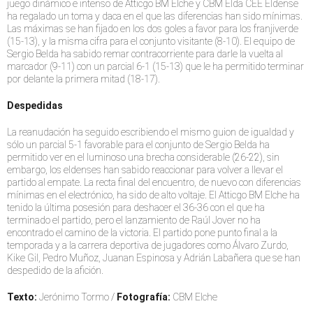
juego dinámico e intenso de Atticgo BM Elche y CBM Elda CEE Eldense
ha regalado un toma y daca en el que las diferencias han sido mínimas.
Las máximas se han fijado en los dos goles a favor para los franjiverde
(15-13), y la misma cifra para el conjunto visitante (8-10). El equipo de
Sergio Belda ha sabido remar contracorriente para darle la vuelta al
marcador (9-11) con un parcial 6-1 (15-13) que le ha permitido terminar
por delante la primera mitad (18-17).
Despedidas
La reanudación ha seguido escribiendo el mismo guion de igualdad y
sólo un parcial 5-1 favorable para el conjunto de Sergio Belda ha
permitido ver en el luminoso una brecha considerable (26-22), sin
embargo, los eldenses han sabido reaccionar para volver a llevar el
partido al empate. La recta final del encuentro, de nuevo con diferencias
mínimas en el electrónico, ha sido de alto voltaje. El Atticgo BM Elche ha
tenido la última posesión para deshacer el 36-36 con el que ha
terminado el partido, pero el lanzamiento de Raúl Jover no ha
encontrado el camino de la victoria. El partido pone punto final a la
temporada y a la carrera deportiva de jugadores como Álvaro Zurdo,
Kike Gil, Pedro Muñoz, Juanan Espinosa y Adrián Labañera que se han
despedido de la afición.
Texto:
Jerónimo Tormo /
Fotografía:
CBM Elche