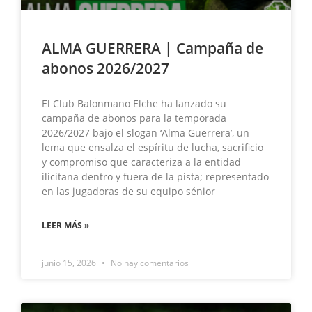
ALMA GUERRERA | Campaña de
abonos 2026/2027
El Club Balonmano Elche ha lanzado su
campaña de abonos para la temporada
2026/2027 bajo el slogan ‘Alma Guerrera’, un
lema que ensalza el espíritu de lucha, sacrificio
y compromiso que caracteriza a la entidad
ilicitana dentro y fuera de la pista; representado
en las jugadoras de su equipo sénior
LEER MÁS »
junio 15, 2026
No hay comentarios