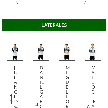
AL
AL
LATERALES
J
D
M
M
U
A
I
A
LI
N
G
T
A
IE
U
E
N
L
E
O
G
G
L
G
1
IL
A
L
U
5
R
O
IR
LA
4
TE
C
R
A
6
RA