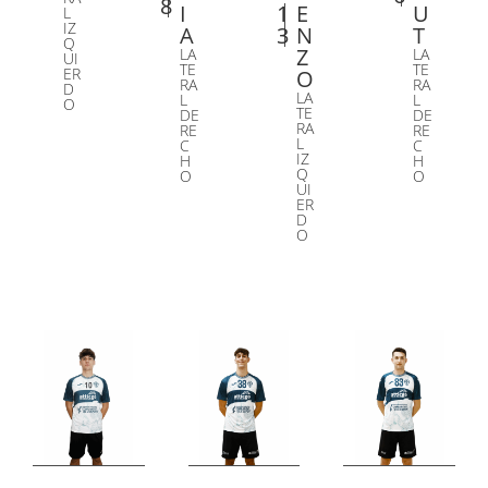
8
I
1
E
U
L
IZ
A
3
N
T
Q
Z
LA
LA
UI
TE
TE
ER
O
RA
RA
D
LA
L
L
O
TE
DE
DE
RA
RE
RE
L
C
C
IZ
H
H
Q
O
O
UI
ER
D
O