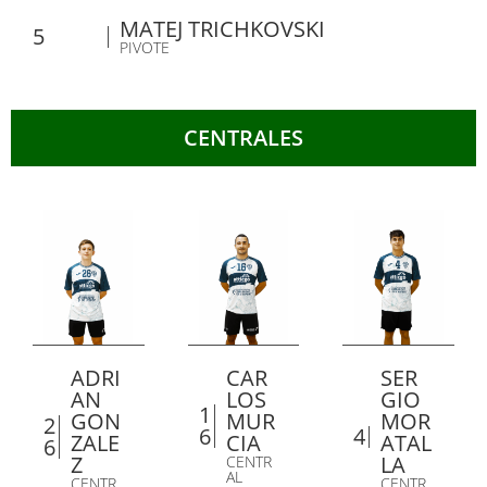
MATEJ TRICHKOVSKI
5
PIVOTE
CENTRALES
ADRI
CAR
SER
AN
LOS
GIO
1
GON
MUR
MOR
2
6
4
ZALE
CIA
ATAL
6
Z
LA
CENTR
AL
CENTR
CENTR