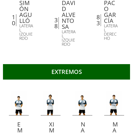
SIM
DAVI
PAC
ÓN
D
O
AGU
ALVE
GAR
1
8
3
LLÓ
NTO
CÍA
0
3
8
SA
LATERA
LATERA
L
L
LATERA
IZQUIE
DEREC
L
RDO
HO
IZQUIE
RDO
EXTREMOS
E
XI
N
M
M
M
A
A