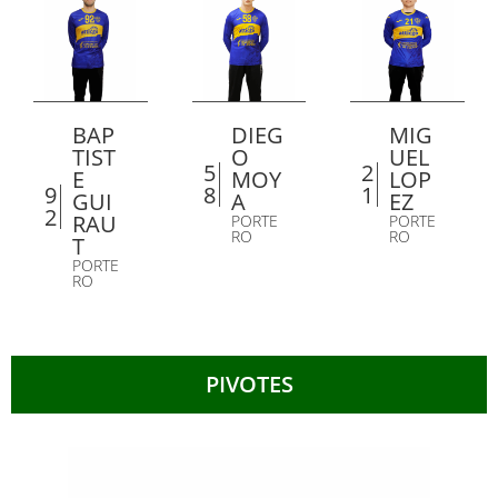
BAP
DIEG
MIG
TIST
O
UEL
5
2
E
MOY
LOP
9
8
1
GUI
A
EZ
2
RAU
PORTE
PORTE
RO
RO
T
PORTE
RO
PIVOTES