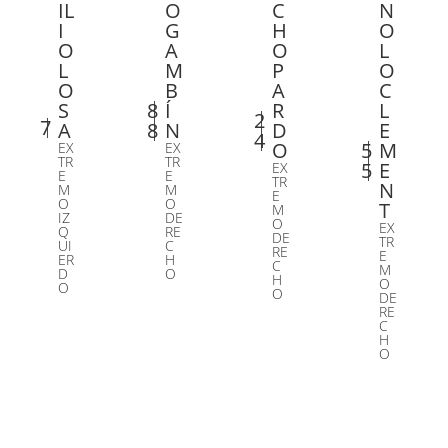
IL
O
C
N
I
G
H
O
O
A
O
L
L
M
P
O
O
B
A
C
S
8
Í
R
L
2
7
A
8
N
D
E
4
O
5
M
EX
EX
TR
TR
5
E
EX
E
E
TR
N
M
M
E
O
O
T
M
IZ
DE
O
EX
Q
RE
DE
TR
UI
C
RE
E
ER
H
C
M
D
O
H
O
O
O
DE
RE
C
H
O