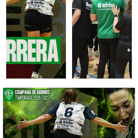
ABONO
TIENDA
S
2026/20
ACCEDE A
27
NUESTRA
TIENDA
VENTA FISICA
Y ONLINE A