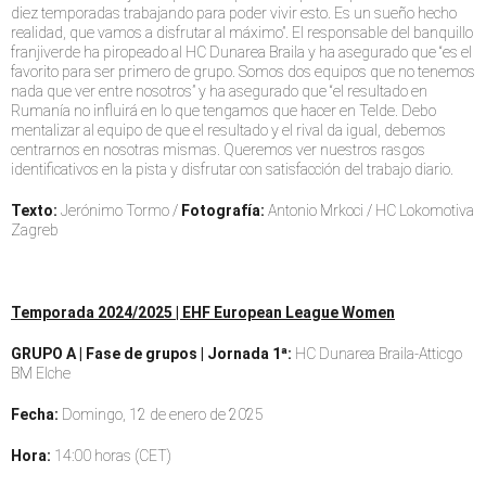
diez temporadas trabajando para poder vivir esto. Es un sueño hecho
realidad, que vamos a disfrutar al máximo”. El responsable del banquillo
franjiverde ha piropeado al HC Dunarea Braila y ha asegurado que “es el
favorito para ser primero de grupo. Somos dos equipos que no tenemos
nada que ver entre nosotros” y ha asegurado que “el resultado en
Rumanía no influirá en lo que tengamos que hacer en Telde. Debo
mentalizar al equipo de que el resultado y el rival da igual, debemos
centrarnos en nosotras mismas. Queremos ver nuestros rasgos
identificativos en la pista y disfrutar con satisfacción del trabajo diario.
Texto:
Jerónimo Tormo /
Fotografía:
Antonio Mrkoci / HC Lokomotiva
Zagreb
Temporada 2024/2025 | EHF European League Women
GRUPO A | Fase de grupos | Jornada 1ª:
HC Dunarea Braila-Atticgo
BM Elche
Fecha:
Domingo, 12 de enero de 2025
Hora:
14:00 horas (CET)