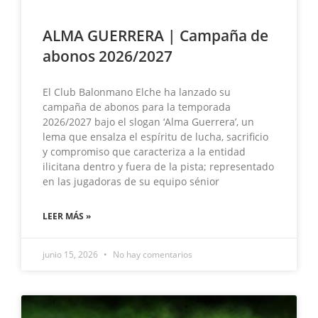
ALMA GUERRERA | Campaña de
abonos 2026/2027
El Club Balonmano Elche ha lanzado su
campaña de abonos para la temporada
2026/2027 bajo el slogan ‘Alma Guerrera’, un
lema que ensalza el espíritu de lucha, sacrificio
y compromiso que caracteriza a la entidad
ilicitana dentro y fuera de la pista; representado
en las jugadoras de su equipo sénior
LEER MÁS »
junio 15, 2026
No hay comentarios