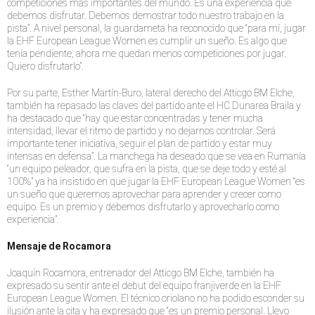
competiciones más importantes del mundo. Es una experiencia que
debemos disfrutar. Debemos demostrar todo nuestro trabajo en la
pista”. A nivel personal, la guardameta ha reconocido que “para mí, jugar
la EHF European League Women es cumplir un sueño. Es algo que
tenía pendiente, ahora me quedan menos competiciones por jugar.
Quiero disfrutarlo”.
Por su parte, Esther Martín-Buro, lateral derecho del Atticgo BM Elche,
también ha repasado las claves del partido ante el HC Dunarea Braila y
ha destacado que “hay que estar concentradas y tener mucha
intensidad, llevar el ritmo de partido y no dejarnos controlar. Será
importante tener iniciativa, seguir el plan de partido y estar muy
intensas en defensa”. La manchega ha deseado que se vea en Rumanía
“un equipo peleador, que sufra en la pista, que se deje todo y esté al
100%” ya ha insistido en que jugar la EHF European League Women “es
un sueño que queremos aprovechar para aprender y crecer como
equipo. Es un premio y debemos disfrutarlo y aprovecharlo como
experiencia”.
Mensaje de Rocamora
Joaquín Rocamora, entrenador del Atticgo BM Elche, también ha
expresado su sentir ante el debut del equipo franjiverde en la EHF
European League Women. El técnico oriolano no ha podido esconder su
ilusión ante la cita y ha expresado que “es un premio personal. Llevo