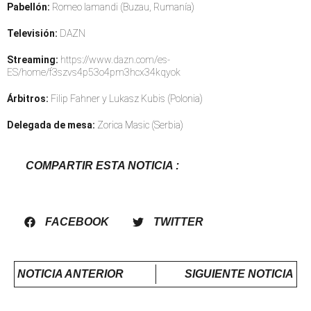
Pabellón:
Romeo Iamandi (Buzau, Rumanía)
Televisión:
DAZN
Streaming:
https://www.dazn.com/es-
ES/home/f3szvs4p53o4pm3hcx34kqyok
Árbitros:
Filip Fahner y Lukasz Kubis (Polonia)
Delegada de mesa:
Zorica Masic (Serbia)
COMPARTIR ESTA NOTICIA :
FACEBOOK
TWITTER
NOTICIA ANTERIOR
SIGUIENTE NOTICIA