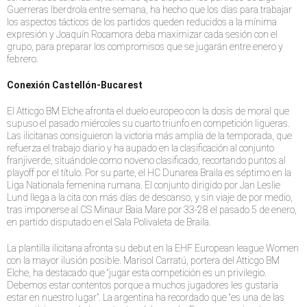
Guerreras Iberdrola entre semana, ha hecho que los días para trabajar
los aspectos tácticos de los partidos queden reducidos a la mínima
expresión y Joaquín Rocamora deba maximizar cada sesión con el
grupo, para preparar los compromisos que se jugarán entre enero y
febrero.
Conexión Castellón-Bucarest
El Atticgo BM Elche afronta el duelo europeo con la dosis de moral que
supuso el pasado miércoles su cuarto triunfo en competición ligueras.
Las ilicitanas consiguieron la victoria más amplia de la temporada, que
refuerza el trabajo diario y ha aupado en la clasificación al conjunto
franjiverde, situándole como noveno clasificado, recortando puntos al
playoff por el título. Por su parte, el HC Dunarea Braila es séptimo en la
Liga Nationala femenina rumana. El conjunto dirigido por Jan Leslie
Lund llega a la cita con más días de descanso, y sin viaje de por medio,
tras imponerse al CS Minaur Baia Mare por 33-28 el pasado 5 de enero,
en partido disputado en el Sala Polivaleta de Braila.
La plantilla ilicitana afronta su debut en la EHF European league Women
con la mayor ilusión posible. Marisol Carratú, portera del Atticgo BM
Elche, ha destacado que “jugar esta competición es un privilegio.
Debemos estar contentos porque a muchos jugadores les gustaría
estar en nuestro lugar”. La argentina ha recordado que “es una de las