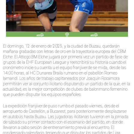
El domingo, 12 de enero de 2025, y la ciudad de Buzau, quedarán
mañana grabadas con letras de oro en la trayectoria europea del CBM
Elche. El Atticgo BM Elche jugará por primera vez un partido de fase de
grupos de la EHF European League y reescribirá su historia cuando el
cronómetro inicie su cuenta u el equipo franjiverde se mida, desde las
14:00 horas, al HC Dunarea Braila rumano en el pabellón Romeo
Iamandi. Los años de trabajo capitaneados por Joaquín Rocamora
permitirán ver al conjunto ilicitano disputando un partido de la que, en la
actualidad, es la mejor competición de clubes de balonmano femenino
que pueden disputar los equipos españoles.
La expedición franjiverde puso rumbo el pasado viernes, desde el
aeropuerto de Castellón, a Bucarest, para posteriormente desplazarse
en autobús hasta Buzau. Las jugadoras ilicitanas tuvieron en la jornada
de sábado su primer contacto con el escenario del partido, en donde
llevaron a cabo sesión de entrenamiento previa al encuentro. El
condensado calendario, teniendo que disputar los partidos de Liga