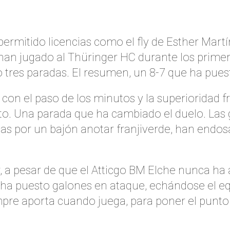
mitido licencias como el fly de Esther Martín
le han jugado al Thüringer HC durante los prime
tres paradas. El resumen, un 8-7 que ha puest
con el paso de los minutos y la superioridad f
to. Una parada que ha cambiado el duelo. L
as por un bajón anotar franjiverde, han endos
 a pesar de que el Atticgo BM Elche nunca ha a
 ha puesto galones en ataque, echándose el eq
re aporta cuando juega, para poner el punto y