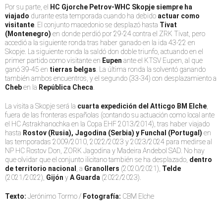
Por su parte, el
HC Gjorche Petrov-WHC Skopje siempre ha
viajado
durante esta temporada cuando ha debido
actuar como
visitante
. El conjunto macedonio se desplazó hasta
Tivat
(Montenegro)
en donde perdió por 29-24 contra el ZRK Tivat, pero
accedió a la siguiente ronda tras haber ganado en la ida 43-22 en
Skopje. La siguiente ronda la saldó don doble triunfo, actuando en el
primer partido como visitante en
Eupen
ante el KTSV Eupen, al que
ganó 39-45 en
tierras belgas
. La última ronda la solventó ganando
también ambos encuentros, y el segundo (33-34) con desplazamiento a
Cheb
en la
República Checa
.
La visita a Skopje será la
cuarta expedición del Atticgo BM Elche
,
fuera de las fronteras españolas (contando su actuación como local ante
el HC Astrakhanochka en la Copa EHF 2013/2014), tras haber viajado
hasta
Rostov (Rusia), Jagodina (Serbia) y Funchal (Portugal)
en
las temporadas 2009/2010, 2022/2023 y 2023/2024 para medirse al
NP HC Rostov Don, ZORK Jagodina y Madeira Andebol SAD. No hay
que olvidar que el conjunto ilicitano también se ha desplazado,
dentro
de territorio nacional
, a
Granollers
(2020/2021),
Telde
(2021/2022),
Gijón
y
A Guarda
(2022/2023).
Texto:
Jerónimo Tormo /
Fotografía:
CBM Elche