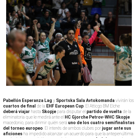
Pabellón Esperanza Lag
y
Sportska Sala Avtokomanda
vivirán los
cuartos de final
de la
EHF European Cup
. El Atticgo BM Elche
deberá viajar
hasta
Skopje
para disputar el
partido de vuelta
de la
eliminatoria que le medirá ante el
HC Gjorche Petrov-WHC Skopje
macedonio, para dirimir quién será
uno de los cuatro semifinalistas
del torneo europeo
. El interés de ambos clubes por
jugar ante sus
aficiones
ha impedido alcanzar un acuerdo para que la antepenúltima