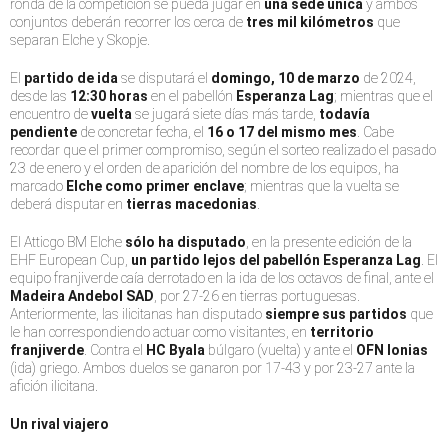
ronda de la competición se pueda jugar en
una sede única
y ambos
conjuntos deberán recorrer los cerca de
tres mil kilómetros
que
separan Elche y Skopje.
El
partido de ida
se disputará el
domingo, 10 de marzo
de 2024,
desde las
12:30 horas
en el pabellón
Esperanza Lag
; mientras que el
encuentro de
vuelta
se jugará siete días más tarde,
todavía
pendiente
de concretar fecha, el
16 o 17 del mismo mes
. Cabe
recordar que el primer compromiso, según el sorteo realizado el pasado
23 de enero y el orden de aparición del nombre de los equipos, ha
marcado
Elche como primer enclave
; mientras que la vuelta se
deberá disputar en
tierras macedonias
.
El Atticgo BM Elche
sólo ha disputado
, en la presente edición de la
EHF European Cup,
un partido lejos del pabellón Esperanza Lag
. El
equipo franjiverde caía derrotado en la ida de los octavos de final, ante el
Madeira Andebol SAD
, por 27-26 en tierras portuguesas.
Anteriormente, las ilicitanas han disputado
siempre sus partidos
que
le han correspondiendo actuar como visitantes, en
territorio
franjiverde
. Contra el
HC Byala
búlgaro (vuelta) y ante el
OFN Ionias
(ida) griego. Ambos duelos se ganaron por 17-43 y por 23-27 ante la
afición ilicitana.
Un rival viajero