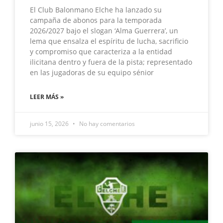
El Club Balonmano Elche ha lanzado su
campaña de abonos para la temporada
2026/2027 bajo el slogan ‘Alma Guerrera’, un
lema que ensalza el espíritu de lucha, sacrificio
y compromiso que caracteriza a la entidad
ilicitana dentro y fuera de la pista; representado
en las jugadoras de su equipo sénior
LEER MÁS »
junio 15, 2026
No hay comentarios