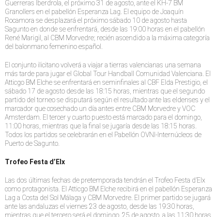
Guerreras Iberdrola, el próximo 31 de agosto, ante el KH-7 BM
Granollers en el pabellón Esperanza Lag. El equipo de Joaquín
Rocamora se desplazará el próximo sábado 10 de agosto hasta
Sagunto en donde se enfrentará, desde las 19:00 horas en el pabellón
René Marigil, al CBM Morvedre; recién ascendido a la máxima categoría
del balonmano femenino español.
El conjunto ilicitano volverá a viajar a tierras valencianas una semana
más tarde para jugar el Global Tour Handball Comunidad Valenciana. El
Atticgo BM Elche se enfrentará en seminfinales al CBF Elda Prestigio, el
sábado 17 de agosto desde las 18:15 horas, mientras que el segundo
partido del torneo se disputará según el resultado ante las eldenses y el
marcador que cosechado un día antes entre CBM Morvedre y VOC
Amsterdam. El tercer y cuarto puesto está marcado para el domingo,
11:00 horas, mientras que la final se jugaría desde las 18:15 horas.
Todos los partidos se celebrarán en el Pabellón OVNI-Internúcleos de
Puerto de Sagunto.
Trofeo Festa d’Elx
Las dos últimas fechas de pretemporada tendrán el Trofeo Festa d’Elx
como protagonista. El Atticgo BM Elche recibirá en el pabellón Esperanza
Lag a Costa del Sol Málaga y CBM Morvedre. El primer partido se jugará
ante las andaluzas el viernes 23 de agosto, desde las 19:30 horas,
mientras que el tercero será el domingo, 25 de agosto, a las 11:30 horas