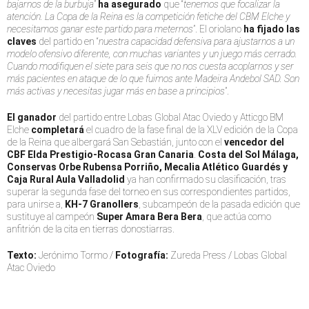
bajarnos de la burbuja
”
ha asegurado
que “
tenemos que focalizar la
atención. La Copa de la Reina es la competición fetiche del CBM Elche y
necesitamos ganar este partido para meternos
”. El oriolano
ha fijado las
claves
del partido en “
nuestra capacidad defensiva para ajustarnos a un
modelo ofensivo diferente, con muchas variantes y un juego más cerrado.
Cuando modifiquen el siete para seis que no nos cuesta acoplarnos y ser
más pacientes en ataque de lo que fuimos ante Madeira Andebol SAD. Son
más activas y necesitas jugar más en base a principios
”.
El ganador
del partido entre Lobas Global Atac Oviedo y Atticgo BM
Elche
completará
el cuadro de la fase final de la XLV edición de la Copa
de la Reina que albergará San Sebastián, junto con el
vencedor del
CBF Elda Prestigio-Rocasa Gran Canaria
.
Costa del Sol Málaga,
Conservas Orbe Rubensa Porriño, Mecalia Atlético Guardés y
Caja Rural Aula Valladolid
ya han confirmado su clasificación, tras
superar la segunda fase del torneo en sus correspondientes partidos,
para unirse a,
KH-7 Granollers
, subcampeón de la pasada edición que
sustituye al campeón
Super Amara Bera Bera
, que actúa como
anfitrión de la cita en tierras donostiarras.
Texto:
Jerónimo Tormo /
Fotografía:
Zureda Press / Lobas Global
Atac Oviedo