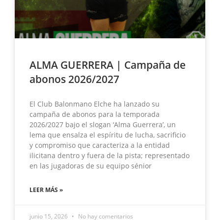
ALMA GUERRERA | Campaña de
abonos 2026/2027
El Club Balonmano Elche ha lanzado su
campaña de abonos para la temporada
2026/2027 bajo el slogan ‘Alma Guerrera’, un
lema que ensalza el espíritu de lucha, sacrificio
y compromiso que caracteriza a la entidad
ilicitana dentro y fuera de la pista; representado
en las jugadoras de su equipo sénior
LEER MÁS »
junio 15, 2026
No hay comentarios