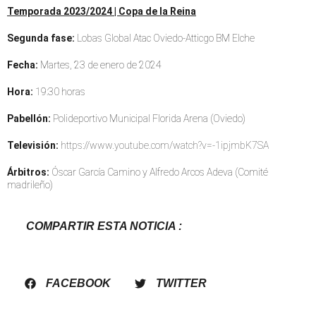
Temporada 2023/2024 | Copa de la Reina
Segunda fase:
Lobas Global Atac Oviedo-Atticgo BM Elche
Fecha:
Martes, 23 de enero de 2024
Hora:
19:30 horas
Pabellón:
Polideportivo Municipal Florida Arena (Oviedo)
Televisión:
https://www.youtube.com/watch?v=-1ipjmbK7SA
Árbitros:
Óscar García Camino y Alfredo Arcos Adeva (Comité
madrileño)
COMPARTIR ESTA NOTICIA :
FACEBOOK
TWITTER