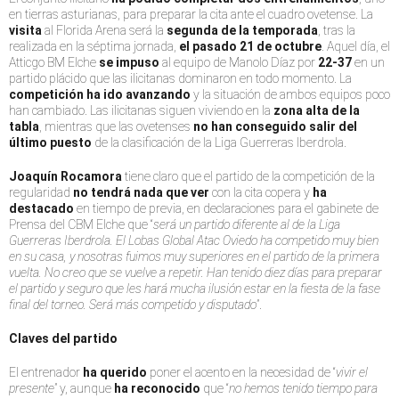
en tierras asturianas, para preparar la cita ante el cuadro ovetense. La
visita
al Florida Arena será la
segunda de la temporada
, tras la
realizada en la séptima jornada,
el pasado 21 de octubre
. Aquel día, el
Atticgo BM Elche
se impuso
al equipo de Manolo Díaz por
22-37
en un
partido plácido que las ilicitanas dominaron en todo momento. La
competición ha ido avanzando
y la situación de ambos equipos poco
han cambiado. Las ilicitanas siguen viviendo en la
zona alta de la
tabla
, mientras que las ovetenses
no han conseguido salir del
último puesto
de la clasificación de la Liga Guerreras Iberdrola.
Joaquín Rocamora
tiene claro que el partido de la competición de la
regularidad
no tendrá nada que ver
con la cita copera y
ha
destacado
en tiempo de previa, en declaraciones para el gabinete de
Prensa del CBM Elche que “
será un partido diferente al de la Liga
Guerreras Iberdrola. El Lobas Global Atac Oviedo ha competido muy bien
en su casa, y nosotras fuimos muy superiores en el partido de la primera
vuelta. No creo que se vuelve a repetir. Han tenido diez días para preparar
el partido y seguro que les hará mucha ilusión estar en la fiesta de la fase
final del torneo. Será más competido y disputado
”.
Claves del partido
El entrenador
ha querido
poner el acento en la necesidad de “
vivir el
presente
” y, aunque
ha reconocido
que “
no hemos tenido tiempo para