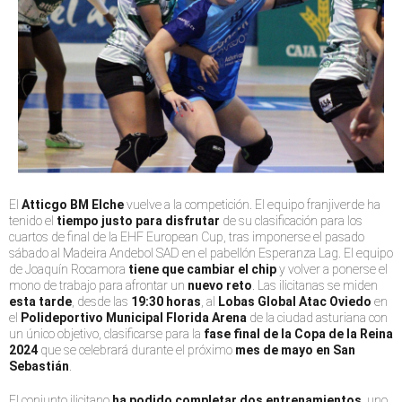
El
Atticgo BM Elche
vuelve a la competición. El equipo franjiverde ha
tenido el
tiempo justo para disfrutar
de su clasificación para los
cuartos de final de la EHF European Cup, tras imponerse el pasado
sábado al Madeira Andebol SAD en el pabellón Esperanza Lag. El equipo
de Joaquín Rocamora
tiene que cambiar el chip
y volver a ponerse el
mono de trabajo para afrontar un
nuevo reto
. Las ilicitanas se miden
esta tarde
, desde las
19:30 horas
, al
Lobas Global Atac Oviedo
en
el
Polideportivo Municipal Florida Arena
de la ciudad asturiana con
un único objetivo, clasificarse para la
fase final de la Copa de la Reina
2024
que se celebrará durante el próximo
mes de mayo en San
Sebastián
.
El conjunto ilicitano
ha podido completar dos entrenamientos
, uno