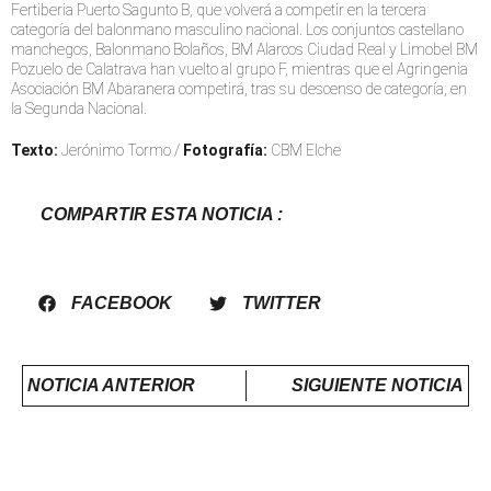
Fertiberia Puerto Sagunto B, que volverá a competir en la tercera
categoría del balonmano masculino nacional. Los conjuntos castellano
manchegos, Balonmano Bolaños, BM Alarcos Ciudad Real y Limobel BM
Pozuelo de Calatrava han vuelto al grupo F, mientras que el Agringenia
Asociación BM Abaranera competirá, tras su descenso de categoría, en
la Segunda Nacional.
Texto:
Jerónimo Tormo /
Fotografía:
CBM Elche
COMPARTIR ESTA NOTICIA :
FACEBOOK
TWITTER
NOTICIA ANTERIOR
SIGUIENTE NOTICIA