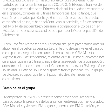
El Atticgo BM Elche sénior masculino ya conoce su calendario de
partidos para afrontar la temporada 2025/2026. El equipo franjiverde,
que seguirá compitiendo en Primera Nacional, ha quedado encuadrado
en el grupo E, como en las últimas temporadas. Los ilicitanos, que
estarán entrenados por Santiago Brian, abrirán el curso ante el actual
campeón del grupo, el handbol Sant Joan, a domicilio, el fin de semana
del 14 o 14 de septiembre; y cerrarán la competición el 25 de abril en
Móstoles, ante el recién ascendido equipo madrileño, en el pabellón de
Villafontana.
El conjunto franjiverde tendrá su primera cita, para presentarse ante su
afición en el pabellón Esperanza Lag, ante uno de sus rivales el pasado
curso para conseguir la permanencia en la pista; el CBM Maristas
Algemesí, el 20 de septiembre, mientras que su último duelo como local
será, igual que en la última jornada de la fase regular de la competición,
ante otro recién ascendido madrileño como es el Jeovent BM Leganés, el
19 de abril. El Atticgo BM Elche disputará treinta jornadas, en un grupo
de dieciséis equipos, que tendrá poco más de siete meses de
competición.
Cambios en el grupo
La temporada 2025/2026 presenta como novedades, respecto al
pasado curso, la presencia de los anteriormente equipos mencionados,
CBM Móstoles y Jeovent BM Leganés; además del BM Castellón y el