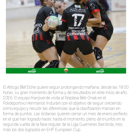
El Atticgo BM Elche quiere seguir prolongando mañana, desde las 18:00
horas, su gran momento de forma y de resultados en este inicio de año
2026. El equipo franjiverde visita al Replasa Beti-Onak en el
Polideportivo Hermanos Induráin con el objetivo de seguir creciendo
como equipo y recudir las diferencias que la clasificación marcan en
forma de puntos. Las ilicitanas quieren cerrar un mes de enero perfecto
en el que han logrado hacer, hasta el momento, pleno de triunfos en la
segunda vuelta de la fase regular de la Liga Guerreras Iberdrola, tres;
más los dos logrados en EHF European Cup.