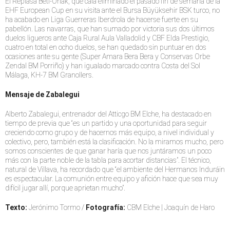
El Replasa Beti-Onak, que caía eliminado el pasado fin de semana de la
EHF European Cup en su visita ante el Bursa Büyüksehir BSK turco, no
ha acabado en Liga Guerreras Iberdrola de hacerse fuerte en su
pabellón. Las navarras, que han sumado por victoria sus dos últimos
duelos ligueros ante Caja Rural Aula Valladolid y CBF Elda Prestigio,
cuatro en total en ocho duelos, se han quedado sin puntuar en dos
ocasiones ante su gente (Super Amara Bera Bera y Conservas Orbe
Zendal BM Porriño) y han igualado marcado contra Costa del Sol
Málaga, KH-7 BM Granollers.
Mensaje de Zabalegui
Alberto Zabalegui, entrenador del Atticgo BM Elche, ha destacado en
tiempo de previa que “es un partido y una oportunidad para seguir
creciendo como grupo y de hacernos más equipo, a nivel individual y
colectivo, pero, también está la clasificación. No la miramos mucho, pero
somos conscientes de que ganar haría que nos juntáramos un poco
más con la parte noble de la tabla para acortar distancias”. El técnico,
natural de Villava, ha recordado que “el ambiente del Hermanos Induráin
es espectacular. La comunión entre equipo y afición hace que sea muy
difícil jugar allí, porque aprietan mucho”.
Texto:
Jerónimo Tormo /
Fotografía:
CBM Elche | Joaquín de Haro