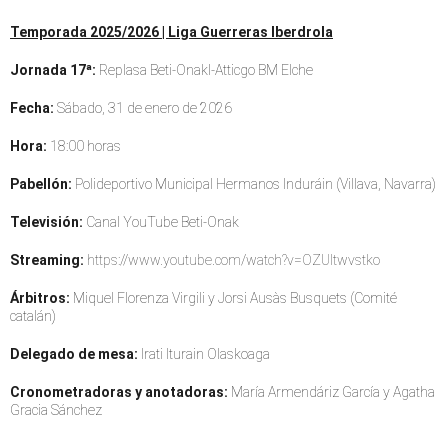
Temporada 2025/2026 | Liga Guerreras Iberdrola
Jornada 17ª:
Replasa Beti-Onakl-Atticgo BM Elche
Fecha:
Sábado, 31 de enero de 2026
Hora:
18:00 horas
Pabellón:
Polideportivo Municipal Hermanos Induráin (Villava, Navarra)
Televisión:
Canal YouTube Beti-Onak
Streaming:
https://www.youtube.com/watch?v=OZUItwvstko
Árbitros:
Miquel Florenza Virgili y Jorsi Ausàs Busquets (Comité
catalán)
Delegado de mesa:
Irati Iturain Olaskoaga
Cronometradoras y anotadoras:
María Armendáriz García y Agatha
Gracia Sánchez