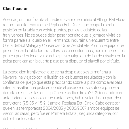
Clasificación
Además, un triunfo ante el cuadro navarro permitiría al Atticgo BM Elche
reducir su diferencia con el Replasa Beti-Onak, que ocupa la sexta
posición en la tabla con veinte puntos, por los diecisiete de las
franjiverdes. No se puede dejar pasar por alto que la jornada vivirá de
forma paralela al duelo en el Hermanos Induráin un encuentro entre
Costa del Sol Málaga y Conservas Orbe Zendal BM Porriño, equipo que
preceden en la tabla tanto a villavesas como ilicitanas; por lo que los dos
puntos pueden tener valor doble para cualquiera de los dos rivales en la
pelea por alcanzar la cuarta plaza para disputar el playoff por el título.
La expedición franjiverde, que se ha desplazado esta mañana a
Navarra, ha viajado con la ilusión de los buenos resultados y con la
confianza del juego que está practicando sobre la pista como aval para
intentar asaltar una pista en donde el pasado curso sufrió la primera
derrota en sus visitas en Liga Guerreras Iberdrola (24-20), cuando con
anterioridad, en los dos cursos anteriores, había saldado sus partidos
por victoria (25-35 y 15-21) ante el Replasa Beti-Onak. Cabe destacar
que en las temporadas 2004/2005 y 2006/2007 ambos equipos se
vieron las caras, pero fue en Primera Estatal, segunda categoría, con
doble triunfo visitante.