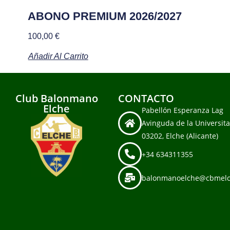
ABONO PREMIUM 2026/2027
100,00
€
Añadir Al Carrito
Club Balonmano
CONTACTO
Elche
Pabellón Esperanza Lag
Avinguda de la Universita
03202, Elche (Alicante)
+34 634311355
balonmanoelche@cbmelc