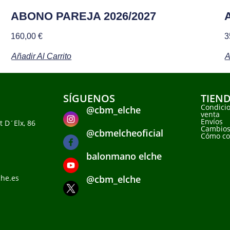
ABONO PAREJA 2026/2027
160,00
€
3
Añadir Al Carrito
A
SÍGUENOS
TIEN
Condici
@cbm_elche
venta
Envíos
t D´Elx, 86
Cambios
@cbmelcheoficial
Cómo c
balonmano elche
he.es
@cbm_elche