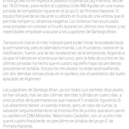
El Atticgo BM Elche regresa al pabellón Esperanza Lag mañana, desde
las 18:00 horas, para recibir al Logística Grillo BM Águilas en una nueva
jornada de competición liguera en el grupo E de Primera Nacional. El
equipo franjiverde se cita ante su afición en busca de una victoria que le
permita romper su dinámica negativa. Los ilicitanos han acumulado
once jornadas sin conocer el triunfo durante los últimos tres meses y las
necesidades empiezan a acuciar a los jugadores de Santiago Brian.
Tampoco el rival es el más indicado para poder iniciar la escalada hacia
la permanencia, pero el calendario manda. Los murcianos, sextos en la
clasificación, fueron una de las revelaciones de la temporada, llegando a
ocupar el liderato en el arranque del curso, pero la falta de puntos en las
últimas jornadas ha hecho que el cuadro aguileño haya ido perdiendo
posiciones en la tabla. Incluso los resultados no están acompañando,
con dos derrotas consecutivas en el casillero, con el paréntesis del duelo
aplazado de Algemesí.
Los jugadores de Santiago Brian, ya con todos sus partidos disputados,
se han situado, tras las dos últimas derrotas sufridas en cuatro días, a
cinco puntos de la permanencia que marca el Fundación Agustinos B.
Los alicantinos tienen un partido menos, pero, en caso de sumar, la
salvación seguiría estando en la misma cifra de puntos que acumula en
su casillero el CBM Móstoles. Balonmano Castellón, con un punto más
que el cuadro franjiverde, es penúltimo en la tabla del grupo E de
Primera Nacional.