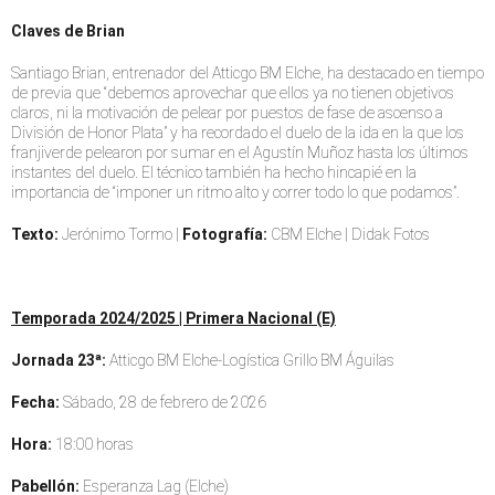
Claves de Brian
Santiago Brian, entrenador del Atticgo BM Elche, ha destacado en tiempo
de previa que “debemos aprovechar que ellos ya no tienen objetivos
claros, ni la motivación de pelear por puestos de fase de ascenso a
División de Honor Plata” y ha recordado el duelo de la ida en la que los
franjiverde pelearon por sumar en el Agustín Muñoz hasta los últimos
instantes del duelo. El técnico también ha hecho hincapié en la
importancia de “imponer un ritmo alto y correr todo lo que podamos”.
Texto:
Jerónimo Tormo |
Fotografía:
CBM Elche | Didak Fotos
Temporada 2024/2025 | Primera Nacional (E)
Jornada 23ª:
Atticgo BM Elche-Logística Grillo BM Águilas
Fecha:
Sábado, 28 de febrero de 2026
Hora:
18:00 horas
Pabellón:
Esperanza Lag (Elche)