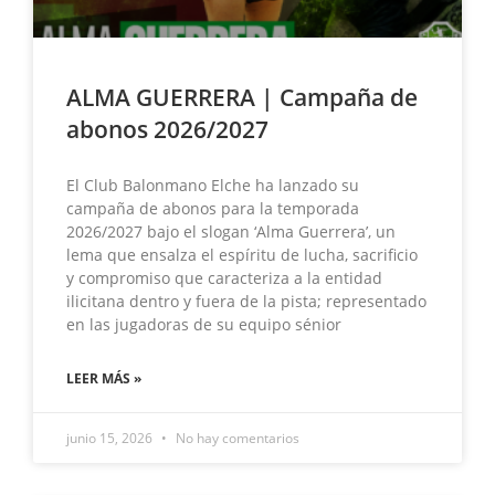
ALMA GUERRERA | Campaña de
abonos 2026/2027
El Club Balonmano Elche ha lanzado su
campaña de abonos para la temporada
2026/2027 bajo el slogan ‘Alma Guerrera’, un
lema que ensalza el espíritu de lucha, sacrificio
y compromiso que caracteriza a la entidad
ilicitana dentro y fuera de la pista; representado
en las jugadoras de su equipo sénior
LEER MÁS »
junio 15, 2026
No hay comentarios