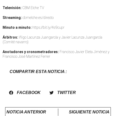
Televisión:
CBM Elche TV
Streaming:
cbmelche.es/directo
Minuto a minuto:
https://bit.ly/4s9cupr
Árbitros:
Iñigo Lacunza Juangarcía y Javier Lacunza Juangarcía
(Comité navarro)
Anotadores y cronometradores:
Francisco Javier Eleta Jiménez y
Francisco José Martínez Ferrer
COMPARTIR ESTA NOTICIA :
FACEBOOK
TWITTER
NOTICIA ANTERIOR
SIGUIENTE NOTICIA