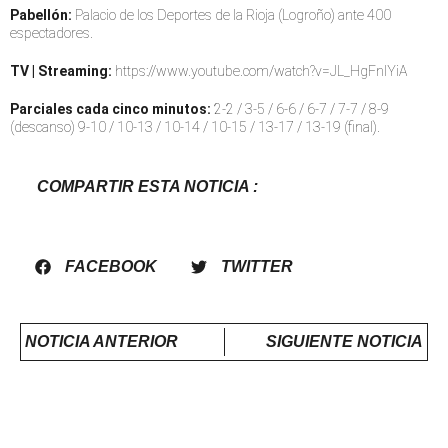
Pabellón:
Palacio de los Deportes de la Rioja (Logroño) ante 400
espectadores.
TV | Streaming:
https://www.youtube.com/watch?v=JL_HgFnIYiA
Parciales cada cinco minutos:
2-2 / 3-5 / 6-6 / 6-7 / 7-7 / 8-9
(descanso) 9-10 / 10-13 / 10-14 / 10-15 / 13-17 / 13-19 (final).
COMPARTIR ESTA NOTICIA :
FACEBOOK
TWITTER
NOTICIA ANTERIOR
SIGUIENTE NOTICIA