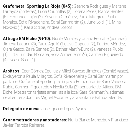
Grafometal Sporting La Rioja (8+5):
Geandra Rodrigues y Maitane
Larrayoz (porteras), Lucía Chumillas (2), Lorena Pérez, Blanca Benítez
(5), Fernanda Luján (2), Yovanka Giménez, Paula Milagros, Paula
Morales, Sofia Rivadeneira, Sarai Sanmartín (2), June Loidi (1), Mina
Novovic (1), Karía Sidibe, Andrea Loscos.
Atticgo BM Elche (9+10):
Nicole Morales y Udane Bernabé (porteras),
Jimena Laguna (3), Paula Agulló (2), Lisa Oppedal (2), Patricia Méndez,
Clara Gascó, Zaira Benítez (2), Esther Martín-Buro (2), Vanessa Rubio
(1), Lidia Trinidad Bomabá, Rosa Armenteros (2), Carmen Figueiredo
(4), Noelia Solla (1).
Árbitros:
Eder Gómez Eguiluz y Mikel Gayoso Jiménez (Comité vasco).
Excluyeron a Paula Milagros, Sofía Rivadeneira y Sarai Sanmartín por
parte del Grafometal Sporting La Rioja y a Esther martín-Buro, Vanessa
Rubio, Carmen Figueiredo y Noelia Solla (2) por parte del Atticgo BM
Elche. Mostraron tarjetas amarillas a la local Sarai Sanmartín, además
de al entrenador Luis Miguel Ascorbe, y a la visitante Patricia Méndez.
Delegado de mesa:
José Ignacio López Ayarza
Cronometradores y anotadores:
Nuria Blanco Mancebo y Francisco
Javier Terroba Reinares