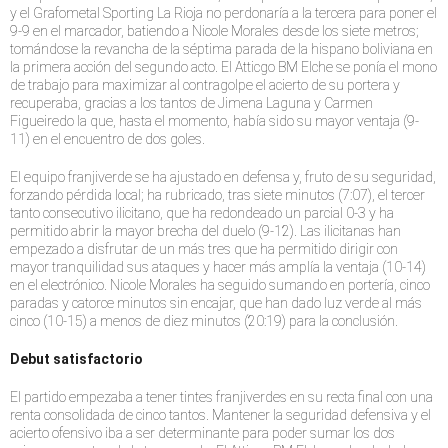
y el Grafometal Sporting La Rioja no perdonaría a la tercera para poner el
9-9 en el marcador, batiendo a Nicole Morales desde los siete metros;
tomándose la revancha de la séptima parada de la hispano boliviana en
la primera acción del segundo acto. El Atticgo BM Elche se ponía el mono
de trabajo para maximizar al contragolpe el acierto de su portera y
recuperaba, gracias a los tantos de Jimena Laguna y Carmen
Figueiredo la que, hasta el momento, había sido su mayor ventaja (9-
11) en el encuentro de dos goles.
El equipo franjiverde se ha ajustado en defensa y, fruto de su seguridad,
forzando pérdida local; ha rubricado, tras siete minutos (7:07), el tercer
tanto consecutivo ilicitano, que ha redondeado un parcial 0-3 y ha
permitido abrir la mayor brecha del duelo (9-12). Las ilicitanas han
empezado a disfrutar de un más tres que ha permitido dirigir con
mayor tranquilidad sus ataques y hacer más amplía la ventaja (10-14)
en el electrónico. Nicole Morales ha seguido sumando en portería, cinco
paradas y catorce minutos sin encajar, que han dado luz verde al más
cinco (10-15) a menos de diez minutos (20:19) para la conclusión.
Debut satisfactorio
El partido empezaba a tener tintes franjiverdes en su recta final con una
renta consolidada de cinco tantos. Mantener la seguridad defensiva y el
acierto ofensivo iba a ser determinante para poder sumar los dos