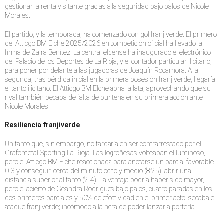
gestionar la renta visitante gracias a la seguridad bajo palos de Nicole
Morales.
El partido, y la temporada, ha comenzado con gol franjiverde. El primero
del Atticgo BM Elche 2025/2026 en competición oficial ha llevado la
firma de Zaira Benítez. La central eldense ha inaugurado el electrónico
del Palacio de los Deportes de La Rioja, y el contador particular ilicitano,
para poner por delante a las jugadoras de Joaquín Rocamora. A la
segunda, tras pérdida inicial en la primera posesión franjiverde, llegaría
el tanto ilicitano. El Atticgo BM Elche abría la lata, aprovechando que su
rival también pecaba de falta de puntería en su primera acción ante
Nicole Morales.
Resiliencia franjiverde
Un tanto que, sin embargo, no tardaría en ser contrarrestado por el
Grafometal Sporting La Rioja. Las logroñesas volteaban el luminoso,
pero el Atticgo BM Elche reaccionada para anotarse un parcial favorable
0-3 y conseguir, cerca del minuto ocho y medio (8:25), abrir una
distancia superior al tanto (2-4). La ventaja podría haber sido mayor,
pero el acierto de Geandra Rodrigues bajo palos, cuatro paradas en los
dos primeros parciales y 50% de efectividad en el primer acto, secaba el
ataque franjiverde; incómodo a la hora de poder lanzar a portería.