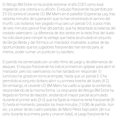
El Atticgo BM Elche no ha podido estrenar el año 2025 como local
regalando una victoria a su afición. El equipo franjiverde ha perdido por
25-26 contra el Levante UD BM Marni en el pabellón Esperanza Lag, tras
sesenta minutos de superación que no han encontrado el camino del
triunfo. Los ilicitanos han pagado muy caro un parcial 0-3, a poco más
de seis minutos para el final del partido, que ha decantado la balanza del
costado valenciano. La diferencia de dos tantos en la recta final del duelo
ha sido clave para romper la ventaja que había acumulado el conjunto
de Sergio Belda y dar forma a un marcador insalvable, a pesar de las
oportunidades que los jugadores franjiverdes han tenido para, al
menos, poder sumar un punto en su casillero.
El partido ha comenzado con un alto ritmo de juego y de alternancia de
ataques. El equipo franjiverde ha sido el primero en golpear para abrir el
marcador, pero los valencianos no han tardado en responder. El
luminoso ha girado en torno al empate, hasta que un parcial 2-0 ha
permitido al conjunto ilicitano abrir su primera brecha del duelo (4-2).
Sin embargo, el Levante UD BM Marni ha vuelto a igualar la contienda,
respondiendo de la misma forma. La respuesta del Atticgo BM Elche ha
llegado en forma de reacción, anotando el mayor parcial acumulado
durante el primer acto (3-0) que ha fijado la máxima renta franjiverde (8-
5) hasta el momento, pasados los trece minutos (13:08) de partido. Aún
así, y a pesar de las cuatro paradas de Mario Pérez bajo palos (de sus
ocho durante la primera parte y once en total), el juego franjiverde ha