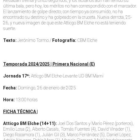
Restaban treinta y cinco segundos, y los ilicitanos aún han tenido su
última bala, pero hoy, los méritos no han correspondido con el marcador.
El lanzamiento de golpe directo, con tiempo ya consumido, no ha
encontrado su destino y ha golpeado en la cruceta. Nueva derrota, 25-
26, y nueva imagen de que este Atticgo BM Elche no está teniendo
suerte.
Texto:
Jerónimo Tormo /
Fotografía:
CBM Elche
Temporada 2024/2025 | Primera Nacional (E)
Jornada 17ª:
Atticgo BM Elche-Levante UD BM Marni
Fecha:
Domingo, 26 de enero de 2025
Hora:
13:00 horas
FICHA TÉCNICA |
Atticgo BM Elche (14+11):
Joel Dos Santos y Mario Pérez (porteros),
Emilio Losa (2), Alberto Casals, Tomás Fuentes (4), David Vinader (1),
Diego Rocamora (1), Julián Gil (3), Marco Ferrández (5), Daniel López,