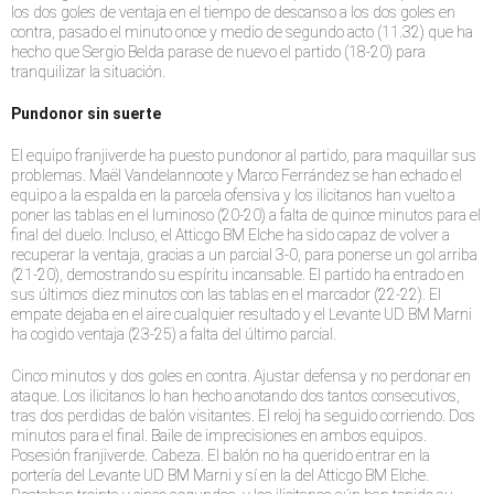
los dos goles de ventaja en el tiempo de descanso a los dos goles en
contra, pasado el minuto once y medio de segundo acto (11.32) que ha
hecho que Sergio Belda parase de nuevo el partido (18-20) para
tranquilizar la situación.
Pundonor sin suerte
El equipo franjiverde ha puesto pundonor al partido, para maquillar sus
problemas. Maël Vandelannoote y Marco Ferrández se han echado el
equipo a la espalda en la parcela ofensiva y los ilicitanos han vuelto a
poner las tablas en el luminoso (20-20) a falta de quince minutos para el
final del duelo. Incluso, el Atticgo BM Elche ha sido capaz de volver a
recuperar la ventaja, gracias a un parcial 3-0, para ponerse un gol arriba
(21-20), demostrando su espíritu incansable. El partido ha entrado en
sus últimos diez minutos con las tablas en el marcador (22-22). El
empate dejaba en el aire cualquier resultado y el Levante UD BM Marni
ha cogido ventaja (23-25) a falta del último parcial.
Cinco minutos y dos goles en contra. Ajustar defensa y no perdonar en
ataque. Los ilicitanos lo han hecho anotando dos tantos consecutivos,
tras dos perdidas de balón visitantes. El reloj ha seguido corriendo. Dos
minutos para el final. Baile de imprecisiones en ambos equipos.
Posesión franjiverde. Cabeza. El balón no ha querido entrar en la
portería del Levante UD BM Marni y sí en la del Atticgo BM Elche.