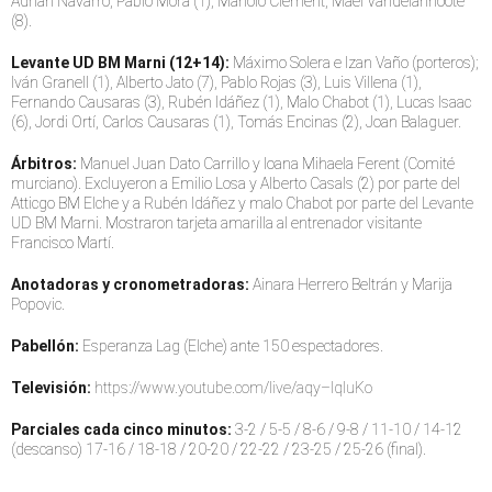
Adrián Navarro, Pablo Mora (1), Manolo Clement, Maël Vandelannoote
(8).
Levante UD BM Marni (12+14):
Máximo Solera e Izan Vaño (porteros);
Iván Granell (1), Alberto Jato (7), Pablo Rojas (3), Luis Villena (1),
Fernando Causaras (3), Rubén Idáñez (1), Malo Chabot (1), Lucas Isaac
(6), Jordi Ortí, Carlos Causaras (1), Tomás Encinas (2), Joan Balaguer.
Árbitros:
Manuel Juan Dato Carrillo y Ioana Mihaela Ferent (Comité
murciano). Excluyeron a Emilio Losa y Alberto Casals (2) por parte del
Atticgo BM Elche y a Rubén Idáñez y malo Chabot por parte del Levante
UD BM Marni. Mostraron tarjeta amarilla al entrenador visitante
Francisco Martí.
Anotadoras y cronometradoras:
Ainara Herrero Beltrán y Marija
Popovic.
Pabellón:
Esperanza Lag (Elche) ante 150 espectadores.
Televisión:
https://www.youtube.com/live/aqy–IqluKo
Parciales cada cinco minutos:
3-2 / 5-5 / 8-6 / 9-8 / 11-10 / 14-12
(descanso) 17-16 / 18-18 / 20-20 / 22-22 / 23-25 / 25-26 (final).