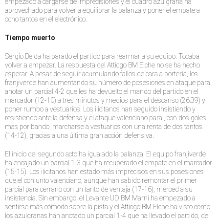
empezado a cargarse de imprecisiones y el cuadro azulgrana ha
aprovechado para volver a equilibrar la balanza y poner el empate a
ocho tantos en el electrónico.
Tiempo muerto
Sergio Belda ha parado el partido para rearmar a su equipo. Tocaba
volver a empezar. La respuesta del Atticgo BM Elche no se ha hecho
esperar. A pesar de seguir acumulando fallos de cara a portería, los
franjiverde han aumentando su número de posesiones en ataque para
anotar un parcial 4-2 que les ha devuelto el mando del partido en el
marcador (12-10) a tres minutos y medios para el descanso (26:39) y
poner rumbo a vestuarios. Los ilicitanos han seguido insistiendo y
resistiendo ante la defensa y el ataque valenciano para¡, con dos goles
más por bando, marcharse a vestuarios con una renta de dos tantos
(14-12), gracias a una última gran acción defensiva.
El inicio del segundo acto ha igualado la balanza. El equipo franjiverde
ha encajado un parcial 1-3 que ha recuperado el empate en el marcador
(15-15). Los ilicitanos han estado más imprecisos en sus posesiones
que el conjunto valenciano, aunque han sabido remontar el primer
parcial para cerrarlo con un tanto de ventaja (17-16), merced a su
insistencia. Sin embargo, el Levante UD BM Marni ha empezado a
sentirse más cómodo sobre la pista y el Atticgo BM Elche ha visto como
los azulgranas han anotado un parcial 1-4 que ha llevado el partido, de