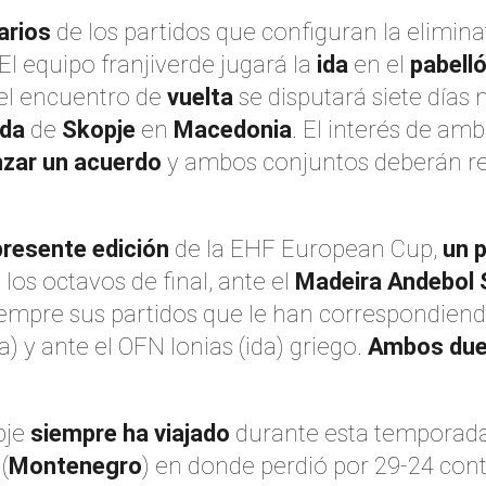
arios
de los partidos que configuran la elimina
 El equipo franjiverde jugará la
ida
en el
pabell
 el encuentro de
vuelta
se disputará siete días 
nda
de
Skopje
en
Macedonia
. El interés de am
nzar un acuerdo
y ambos conjuntos deberán re
presente edición
de la EHF European Cup,
un
p
 los octavos de final, ante el
Madeira Andebol
siempre sus partidos que le han correspondien
a) y ante el OFN Ionias (ida) griego.
Ambos due
pje
siempre ha viajado
durante esta temporad
(
Montenegro
) en donde perdió por 29-24 contr