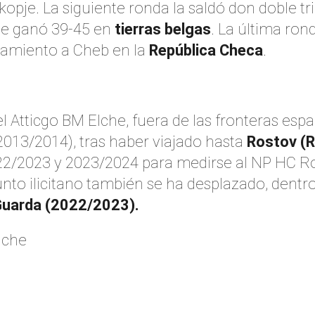
opje. La siguiente ronda la saldó don doble tr
ue ganó 39-45 en
tierras belgas
. La última ro
zamiento a Cheb en la
República Checa
.
l Atticgo BM Elche, fuera de las fronteras es
013/2014), tras haber viajado hasta
Rostov (R
22/2023 y 2023/2024 para medirse al NP HC R
to ilicitano también se ha desplazado, dentro 
Guarda (2022/2023).
lche