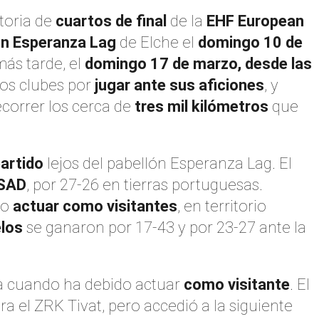
toria de
cuartos de final
de la
EHF European
ón Esperanza Lag
de Elche el
domingo 10 de
más tarde, el
domingo 17 de marzo, desde las
bos clubes por
jugar ante sus aficiones
, y
correr los cerca de
tres mil kilómetros
que
artido
lejos del pabellón Esperanza Lag. El
 SAD
, por 27-26 en tierras portuguesas.
do
actuar como visitantes
, en territorio
los
se ganaron por 17-43 y por 23-27 ante la
a cuando ha debido actuar
como visitante
. El
a el ZRK Tivat, pero accedió a la siguiente