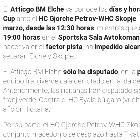
El
Atticgo BM Elche
ya conoce los
días y hor
Cup
ante el
HC Gjorche Petrov-WHC Skopje
.
marzo, desde las 12:30 horas
, mientras que
19:00 horas
en el
Sportska Sala Avtokoma
hacer valer el
factor pista
, ha
impedido alca
separan Elche y Skopje.
El Atticgo BM Elche
sólo ha disputado
, en la
equipo franjiverde caía derrotado en la ida de
Anteriormente, las ilicitanas han disputado 
franjiverde. Contra el HC Byala búlgaro (vuelt
afición ilicitana.
Por su parte, el HC Gjorche Petrov-WHC Sko
conjunto macedonio se desplazó hasta Tivat 