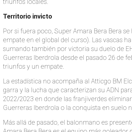
triunfos locales.
Territorio invicto
Por si fuera poco, Super Amara Bera Bera se 
empate en el global del curso). Las vascas h
sumando también por victoria su duelo de E
Guerreras Iberdrola desde el pasado 26 de 
triunfos y un empate.
La estadística no acompaña al Atticgo BM Elche,
garra y la lucha que caracterizan su ADN par
2022/2023 en donde las franjiverdes eliminaro
Guerreras Iberdrola o la conquista en suelo 
Más allá de pasado, el balonmano es presente
Amara Bera Bera es el equipo más goleador de