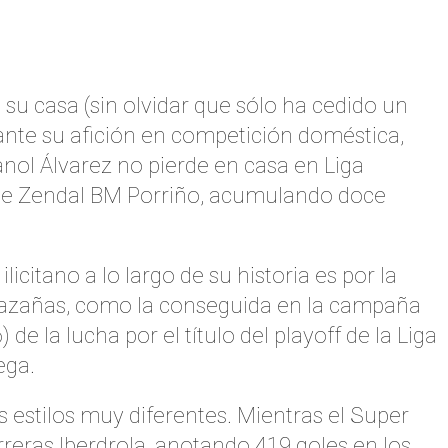
su casa (sin olvidar que sólo ha cedido un
 ante su afición en competición doméstica,
ol Álvarez no pierde en casa en Liga
rbe Zendal BM Porriño, acumulando doce
icitano a lo largo de su historia es por la
r hazañas, como la conseguida en la campaña
 la lucha por el título del playoff de la Liga
ega.
 estilos muy diferentes. Mientras el Super
reras Iberdrola, anotando 419 goles en los