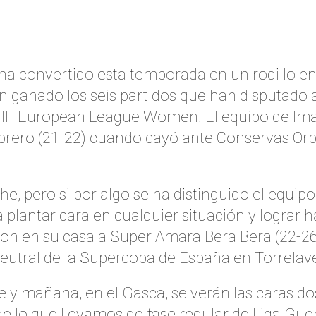
ha convertido esta temporada en un rodillo en 
an ganado los seis partidos que han disputado
HF European League Women. El equipo de Iman
febrero (21-22) cuando cayó ante Conservas O
 pero si por algo se ha distinguido el equipo il
a plantar cara en cualquier situación y logra
n en su casa a Super Amara Bera Bera (22-26) de
neutral de la Supercopa de España en Torrelav
 y mañana, en el Gasca, se verán las caras dos
 lo que llevamos de fase regular de Liga Guer