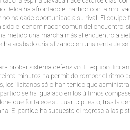
uitado la espina clavada hace catorce días, con
io Belda ha afrontado el partido con la motivac
o ha dado oportunidad a su rival. El equipo f
a sido el denominador común del encuentro, s
 ha metido una marcha más al encuentro a siete
e ha acabado cristalizando en una renta de se
a probar sistema defensivo. El equipo ilicitan
reinta minutos ha permitido romper el ritmo d
, los ilicitanos sólo han tenido que administra
 partido se ha igualado en los últimos compase
lche que fortalece su cuarto puesto, tras la de
 El partido ha supuesto el regreso a las pist