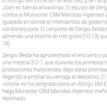
El Atticgo BM Elche se ha redimido, y se ha q
Joan en tierras alicantinas. El equipo de Serg
contra el Monsonar CBM Maristas Algemesí y n
igualado en donde el intercambio de goles h
los dos equipos. El conjunto de Sergio Belda
abriendo una brecha de tres goles (10-13) qu
18).
Sergio Belda ha aprovechado el encuentro par
una mezcla 3-2-1, que durante los primeros t
prestaciones franjiverdes. Bajo estas premisas
llegando a ampliar su ventaja al descanso. El
victoria no ha peligrado para un Atticgo BM E
haga Monsolar CBM Maristas Algemesí mañana.
lesionado.