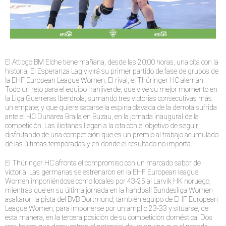
El Atticgo BM Elche tiene mañana, desde las 20:00 horas, una cita con la
historia. El Esperanza Lag vivirá su primer partido de fase de grupos de
la EHF European League Women. El rival, el Thüringer HC alemán.
Todo un reto para el equipo franjiverde, que vive su mejor momento en
la Liga Guerreras Iberdrola, sumando tres victorias consecutivas más
un empate; y que quiere sacarse la espina clavada de la derrota sufrida
ante el HC Dunarea Braila en Buzau, en la jornada inaugural de la
competición. Las ilicitanas llegan a la cita con el objetivo de seguir
disfrutando de una competición que es un premio al trabajo acumulado
de las últimas temporadas y en donde el resultado no importa.
El Thüringer HC afronta el compromiso con un marcado sabor de
victoria. Las germanas se estrenaron en la EHF European league
Women imponiéndose como locales por 43-25 al Larvik HK noruego,
mientras que en su última jornada en la handball Bundesliga Women
asaltaron la pista del BVB Dortmund, también equipo de EHF European
League Women, para imponerse por un amplio 23-33 y situarse, de
esta manera, en la tercera posición de su competición doméstica. Dos