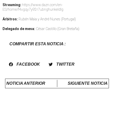
Streaming:
https://www.dazn.com/en-
ES/home/f4vgqy7y92r7ubnghunkeldlg
Árbitros:
Rubén Maia y André Nunes (Portugal)
Delegado de mesa:
César Castillo (Gran Bretaña)
COMPARTIR ESTA NOTICIA :
FACEBOOK
TWITTER
NOTICIA ANTERIOR
SIGUIENTE NOTICIA