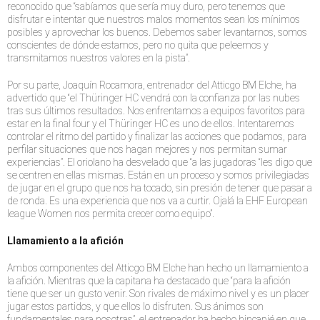
reconocido que “sabíamos que sería muy duro, pero tenemos que
disfrutar e intentar que nuestros malos momentos sean los mínimos
posibles y aprovechar los buenos. Debemos saber levantarnos, somos
conscientes de dónde estamos, pero no quita que peleemos y
transmitamos nuestros valores en la pista”.
Por su parte, Joaquín Rocamora, entrenador del Atticgo BM Elche, ha
advertido que “el Thüringer HC vendrá con la confianza por las nubes
tras sus últimos resultados. Nos enfrentamos a equipos favoritos para
estar en la final four y el Thüringer HC es uno de ellos. Intentaremos
controlar el ritmo del partido y finalizar las acciones que podamos, para
perfilar situaciones que nos hagan mejores y nos permitan sumar
experiencias”. El oriolano ha desvelado que “a las jugadoras “les digo que
se centren en ellas mismas. Están en un proceso y somos privilegiadas
de jugar en el grupo que nos ha tocado, sin presión de tener que pasar a
de ronda. Es una experiencia que nos va a curtir. Ojalá la EHF European
league Women nos permita crecer como equipo”.
Llamamiento a la afición
Ambos componentes del Atticgo BM Elche han hecho un llamamiento a
la afición. Mientras que la capitana ha destacado que “para la afición
tiene que ser un gusto venir. Son rivales de máximo nivel y es un placer
jugar estos partidos, y que ellos lo disfruten. Sus ánimos son
fundamentales para nosotras”, el entrenador ha hecho hincapié en que