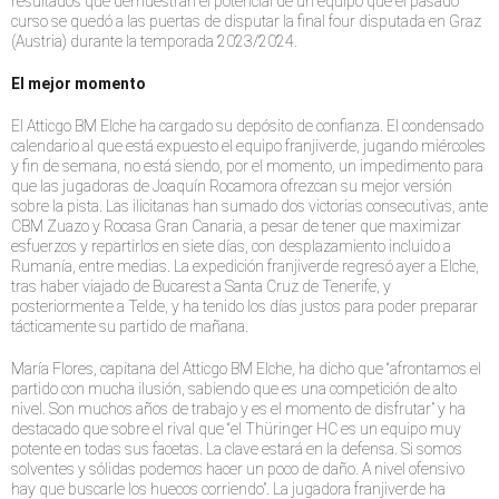
resultados que demuestran el potencial de un equipo que el pasado
curso se quedó a las puertas de disputar la final four disputada en Graz
(Austria) durante la temporada 2023/2024.
El mejor momento
El Atticgo BM Elche ha cargado su depósito de confianza. El condensado
calendario al que está expuesto el equipo franjiverde, jugando miércoles
y fin de semana, no está siendo, por el momento, un impedimento para
que las jugadoras de Joaquín Rocamora ofrezcan su mejor versión
sobre la pista. Las ilicitanas han sumado dos victorias consecutivas, ante
CBM Zuazo y Rocasa Gran Canaria, a pesar de tener que maximizar
esfuerzos y repartirlos en siete días, con desplazamiento incluido a
Rumanía, entre medias. La expedición franjiverde regresó ayer a Elche,
tras haber viajado de Bucarest a Santa Cruz de Tenerife, y
posteriormente a Telde, y ha tenido los días justos para poder preparar
tácticamente su partido de mañana.
María Flores, capitana del Atticgo BM Elche, ha dicho que “afrontamos el
partido con mucha ilusión, sabiendo que es una competición de alto
nivel. Son muchos años de trabajo y es el momento de disfrutar” y ha
destacado que sobre el rival que “el Thüringer HC es un equipo muy
potente en todas sus facetas. La clave estará en la defensa. Si somos
solventes y sólidas podemos hacer un poco de daño. A nivel ofensivo
hay que buscarle los huecos corriendo”. La jugadora franjiverde ha