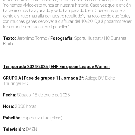
“no hemos vivido esto nunca en nuestra historia. Cada vez que la afición
ha venido nos ha ayudado y se lo han pasado bien. Queremos que la
gente disfrute más allá de nuestro resultado” y ha reconocido que “estoy
con muchas ganas de volver a disfrutar del 40×20. Ojalá podamos tener
tres grandes entradas en el pabellón”.
Texto:
Jerónimo Tormo /
Fotografía:
Sportul Ilustrat / HC Dunarea
Braila
Temporada 2024/2025 | EHF European League Women
GRUPO A | Fase de grupos 1 | Jornada 2ª:
Atticgo BM Elche-
Thüringer HC
Fecha:
Sábado, 18 de enero de 2025
Hora:
20:00 horas
Pabellón:
Esperanza Lag (Elche)
Televisión:
DAZN