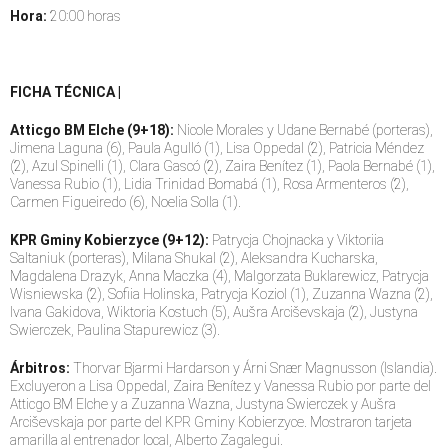
Hora:
20:00 horas
FICHA TÉCNICA |
Atticgo BM Elche (9+18):
Nicole Morales y Udane Bernabé (porteras),
Jimena Laguna (6), Paula Agulló (1), Lisa Oppedal (2), Patricia Méndez
(2), Azul Spinelli (1), Clara Gascó (2), Zaira Benítez (1), Paola Bernabé (1),
Vanessa Rubio (1), Lidia Trinidad Bomabá (1), Rosa Armenteros (2),
Carmen Figueiredo (6), Noelia Solla (1).
KPR Gminy Kobierzyce (9+12):
Patrycja Chojnacka y Viktoriia
Saltaniuk (porteras), Milana Shukal (2), Aleksandra Kucharska,
Magdalena Drazyk, Anna Maczka (4), Malgorzata Buklarewicz, Patrycja
Wisniewska (2), Sofiia Holinska, Patrycja Koziol (1), Zuzanna Wazna (2),
Ivana Gakidova, Wiktoria Kostuch (5), Aušra Arciševskaja (2), Justyna
Swierczek, Paulina Stapurewicz (3).
Árbitros:
Thorvar Bjarmi Hardarson y Árni Snær Magnusson (Islandia).
Excluyeron a Lisa Oppedal, Zaira Benítez y Vanessa Rubio por parte del
Atticgo BM Elche y a Zuzanna Wazna, Justyna Swierczek y Aušra
Arciševskaja por parte del KPR Gminy Kobierzyce. Mostraron tarjeta
amarilla al entrenador local, Alberto Zagalegui.