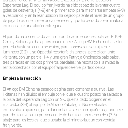
del Last 16, del KPR Gminy Kobierzyce por 27-21 en el pabellón
Esperanza Lag. El equipo franjiverde ha sido capaz de levantar cuatro
goles de desventaja (4-8) en el primer acto, para macharse empate (9-9)
a vestuarios, y en la reanudación ha dejado patente el nivel de un grupo
de jugadoras que no se cansa de crecer y que ha cerrado la eliminatoria
en casa, ante una afición entregada.
El partido ha comenzado vislumbrando las intenciones polacas. El KPR
Gminy Kobierzyce ha aprovechado que el Atticgo BM Elche no ha visto
portería hasta su cuarta posesión, para ponerse en ventaja en el
luminoso (0-2). Lisa Oppedal recortaría distancias, pero el conjunto
visitante, con un parcial 1-4 y una gran Patrycja Chojnacka bajo palos,
tres paradas en los dos primeros parciales; ha recortado a la mitad la
renta cosechada por el equipo franjiverde en el partido de ida.
Empieza la reacción
El Atticgo BM Elche ha pasado página para contener a su rival. Las
ilicitanas han diluido el empuje con el que el cuadro polaco ha saltado a
la pista del Esperanza Lag con un 2-0 que ha dado oxígeno en el
marcador (3-4) al equipo de Alberto Zabalegui. Nicole Morales
empezaba a aparecer, para dar confianza a sus compañeras, aunque el
partido alcanzaba su primer cuarto de hora con un menos dos (3-5)
abajo para las locales, que ajustaba la eliminatoria, aún con ventaja
franjiverde.