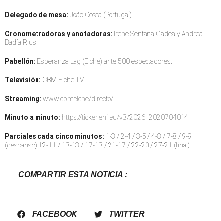
Delegado de mesa:
João Costa (Portugal).
Cronometradoras y anotadoras:
Irene Sentana Gadea y Andrea
Badía Rius.
Pabellón:
Esperanza Lag (Elche) ante 500 espectadores.
Televisión:
CBM Elche TV
Streaming:
www.cbmelche/directo/
Minuto a minuto:
https://ticker.ehf.eu/v3/202612020704014
Parciales cada cinco minutos:
1-3 / 2-4 / 3-5 / 4-8 / 7-8 / 9-9
(descanso) 12-11 / 13-13 / 17-13 / 21-17 / 22-20 / 27-21 (final).
COMPARTIR ESTA NOTICIA :
FACEBOOK
TWITTER