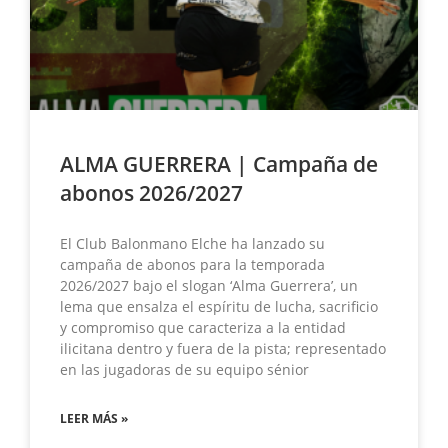
ALMA GUERRERA | Campaña de
abonos 2026/2027
El Club Balonmano Elche ha lanzado su
campaña de abonos para la temporada
2026/2027 bajo el slogan ‘Alma Guerrera’, un
lema que ensalza el espíritu de lucha, sacrificio
y compromiso que caracteriza a la entidad
ilicitana dentro y fuera de la pista; representado
en las jugadoras de su equipo sénior
LEER MÁS »