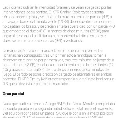
Las ilicitanas sufrían la intensidad foránea y se veían apagadas por las
intervenciones de su portera. El KPR Gminy Kobierzyce se sentía
cómodo sobre la pista y se anotaba la máxima renta del partido (4-8) a
su favor, al borde del minuto veinte (19:33) del encuentro. Las ilicitanas
no bajaban los brazos y se crecían ante la adversidad, con un parcial 4-0
que empataba el duelo (8-8), a menos de cinco minutos (25:36) para
llegar al descanso. Las ilicitanas han mantenido el ritmo en alto y el
duelo se ha marchado con tablas (9-9) a vestuarios.
La reanudación ha confirmado el buen momento franjiverde. Las
ilicitanas han conseguido, tras un primer acto a remolque, tomar la
delantera en el partido por primera vez, tras tres minutos de juego de la
segunda parte (3:05), e incluso ampliar la renta hasta los dos tantos (12-
10) gracias a un parcial 3-1 dentro de los primeros cinco minutos de
juego. El partido se ponía precioso y cargado de alternativas en ambas
porterías. El KPR Gminy Kobierzyce respondía al gran inicio local con un
0-3 que le devolvía el control del marcador.
Gran parcial
Nada que pudiera frenar al Atticgo BM Elche. Nicole Morales completaba
su cuarta parada en la segunda mitad, ocho en total hasta el momento,
y el equipo redondeaba un parcial 5-0 que le ponía en la mejor posición