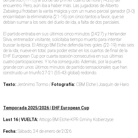
del partido (17-13) al borde del primer cuarto de hora (14:28) del
encuentro. Pero, aún iba a haber más. Las jugadoras de Alberto
Zabalegui frotaban la varita mágica y con un nuevo parcial ganador (3-0)
encarrilaban la eliminatoria (21-16) con cinco tantos a favor, que se
debían sumar a los seis del duelo de ida, a falta de dos parciales.
El partido entraba en sus últimos cinco minutos (24:27) y Herlander
Silva, entrenador visitante, solicitaba tiempo muerto para intentar
buscar la épica. El Atticgo BM Elche defendía tres goles (22-19) más seis
de la ida, nueve en total, para poder estar en los cuartos de final de la
EHF European Cup por cuarta ocasión consecutiva en sus últimas
cuatro participaciones. Y lo ha conseguido. Además, por la puerta
grande con unos últimos minutos de partido sensacionales que han
construido un triunfo 27-21 (55-43 global) redondo.
Texto:
Jerónimo Tormo /
Fotografía:
CBM Elche | Joaquín de Haro
Temporada 2025/2026 | EHF European Cup
Last 16 | VUELTA:
Atticgo BM Elche-KPR Gminy Kobierzyce
Fecha:
Sábado, 24 de enero de 2026