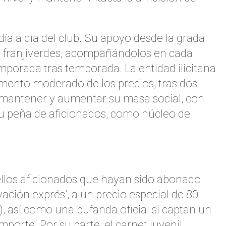
a a día del club. Su apoyo desde la grada
s franjiverdes, acompañándolos en cada
porada tras temporada. La entidad ilicitana
ento moderado de los precios, tras dos
de mantener y aumentar su masa social, con
su peña de aficionados, como núcleo de
uellos aficionados que hayan sido abonado
ación exprés’, a un precio especial de 80
), así como una bufanda oficial si captan un
orte. Por su parte, el carnet juvenil,