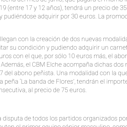
19 (entre 17 y 12 años), tendrá un precio de 3
io y pudiéndose adquirir por 30 euros. La prom
llegan con la creación de dos nuevas modalida
ar su condición y pudiendo adquirir un carnet
uros con el que, por sólo 10 euros más, el a
e. Además, el CBM Elche acompaña dichas dos 
del abono peñista. Una modalidad con la que, 
 la peña ‘La banda de Flores’, tendrán el imp
secutiva, al precio de 75 euros.
 la disputa de todos los partidos organizados p
puten el primer equipo sénior masculino, como