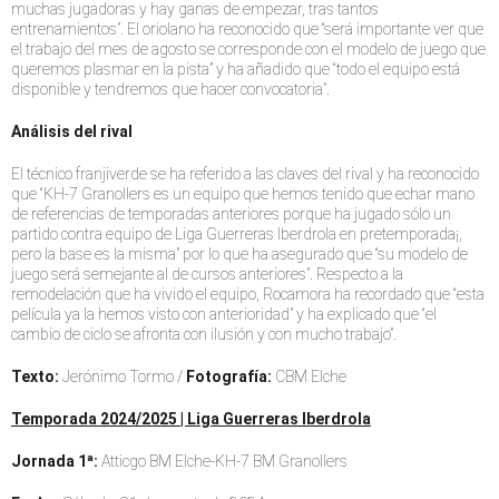
muchas jugadoras y hay ganas de empezar, tras tantos
entrenamientos”. El oriolano ha reconocido que “será importante ver que
el trabajo del mes de agosto se corresponde con el modelo de juego que
queremos plasmar en la pista” y ha añadido que “todo el equipo está
disponible y tendremos que hacer convocatoria”.
Análisis del rival
El técnico franjiverde se ha referido a las claves del rival y ha reconocido
que “KH-7 Granollers es un equipo que hemos tenido que echar mano
de referencias de temporadas anteriores porque ha jugado sólo un
partido contra equipo de Liga Guerreras Iberdrola en pretemporada¡,
pero la base es la misma” por lo que ha asegurado que “su modelo de
juego será semejante al de cursos anteriores”. Respecto a la
remodelación que ha vivido el equipo, Rocamora ha recordado que “esta
película ya la hemos visto con anterioridad” y ha explicado que “el
cambio de ciclo se afronta con ilusión y con mucho trabajo”.
Texto:
Jerónimo Tormo /
Fotografía:
CBM Elche
Temporada 2024/2025 | Liga Guerreras Iberdrola
Jornada 1ª:
Atticgo BM Elche-KH-7 BM Granollers