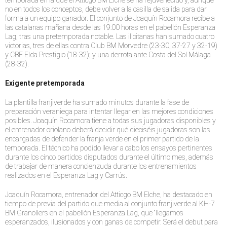
temporada en la que el Atticgo BM Elche se ha rejuvenecido y, aunque
no en todos los conceptos, debe volver a la casilla de salida para dar
forma a un equipo ganador. El conjunto de Joaquín Rocamora recibe a
las catalanas mañana desde las 19:00 horas en el pabellón Esperanza
Lag, tras una pretemporada notable. Las ilicitanas han sumado cuatro
victorias, tres de ellas contra Club BM Morvedre (23-30, 37-27 y 32-19)
y CBF Elda Prestigio (18-32); y una derrota ante Costa del Sol Málaga
(28-32).
Exigente pretemporada
La plantilla franjiverde ha sumado minutos durante la fase de
preparación veraniega para intentar llegar en las mejores condiciones
posibles. Joaquín Rocamora tiene a todas sus jugadoras disponibles y
el entrenador oriolano deberá decidir qué dieciséis jugadoras son las
encargadas de defender la franja verde en el primer partido de la
temporada. El técnico ha podido llevar a cabo los ensayos pertinentes
durante los cinco partidos disputados durante el último mes, además
de trabajar de manera concienzuda durante los entrenamientos
realizados en el Esperanza Lag y Carrús.
Joaquín Rocamora, entrenador del Atticgo BM Elche, ha destacado en
tiempo de previa del partido que media al conjunto franjiverde al KH-7
BM Granollers en el pabellón Esperanza Lag, que “llegamos
esperanzados, ilusionados y con ganas de competir. Será el debut para