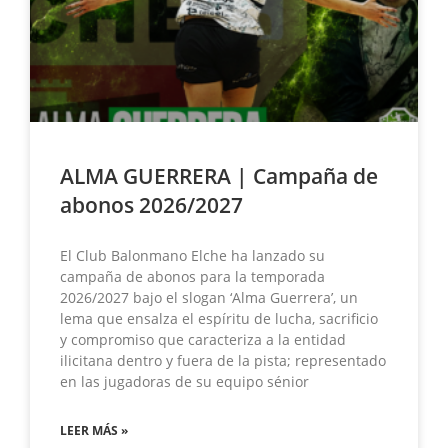
ALMA GUERRERA | Campaña de
abonos 2026/2027
El Club Balonmano Elche ha lanzado su
campaña de abonos para la temporada
2026/2027 bajo el slogan ‘Alma Guerrera’, un
lema que ensalza el espíritu de lucha, sacrificio
y compromiso que caracteriza a la entidad
ilicitana dentro y fuera de la pista; representado
en las jugadoras de su equipo sénior
LEER MÁS »