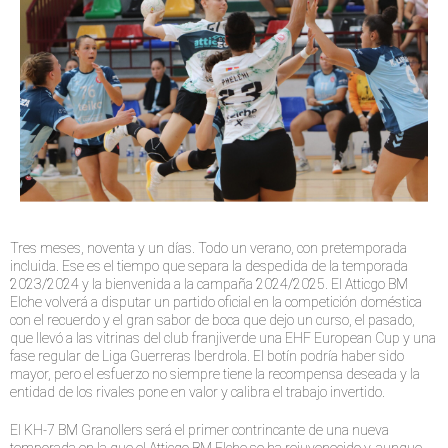
Tres meses, noventa y un días. Todo un verano, con pretemporada
incluida. Ese es el tiempo que separa la despedida de la temporada
2023/2024 y la bienvenida a la campaña 2024/2025. El Atticgo BM
Elche volverá a disputar un partido oficial en la competición doméstica
con el recuerdo y el gran sabor de boca que dejo un curso, el pasado,
que llevó a las vitrinas del club franjiverde una EHF European Cup y una
fase regular de Liga Guerreras Iberdrola. El botín podría haber sido
mayor, pero el esfuerzo no siempre tiene la recompensa deseada y la
entidad de los rivales pone en valor y calibra el trabajo invertido.
El KH-7 BM Granollers será el primer contrincante de una nueva