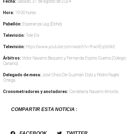
Fecha:
Sábado, 31 de agosto de 2024
Hora:
19:00 horas
Pabellón:
Esperanza Lag (Elche)
Televisión:
Tele Elx
Televisión:
https://www.youtube.com/watch?v=fhwXEq0s9kE
Árbitros:
Víctor Navarro Baquero y Fernanda Espino Guerra (Colegio
Canario).
Delegado de mesa:
José Chico De Guzmán Dolz y Pedro Pagés
Ortega.
Cronometradores y anotadores:
Candelaria Navarro Amorós.
COMPARTIR ESTA NOTICIA :
FACEBOOK
TWITTER