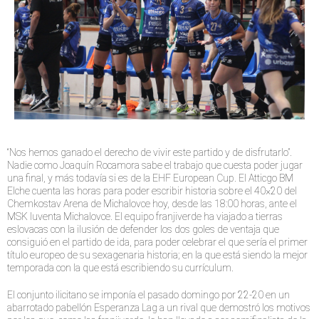
“Nos hemos ganado el derecho de vivir este partido y de disfrutarlo”.
Nadie como Joaquín Rocamora sabe el trabajo que cuesta poder jugar
una final, y más todavía si es de la EHF European Cup. El Atticgo BM
Elche cuenta las horas para poder escribir historia sobre el 40×20 del
Chemkostav Arena de Michalovce hoy, desde las 18:00 horas, ante el
MSK Iuventa Michalovce. El equipo franjiverde ha viajado a tierras
eslovacas con la ilusión de defender los dos goles de ventaja que
consiguió en el partido de ida, para poder celebrar el que sería el primer
título europeo de su sexagenaria historia; en la que está siendo la mejor
temporada con la que está escribiendo su currículum.
El conjunto ilicitano se imponía el pasado domingo por 22-20 en un
abarrotado pabellón Esperanza Lag a un rival que demostró los motivos