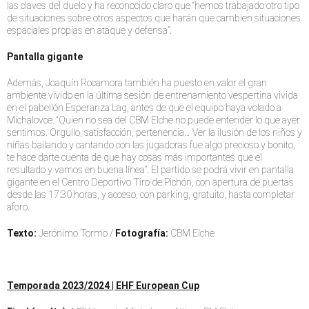
las claves del duelo y ha reconocido claro que “hemos trabajado otro tipo
de situaciones sobre otros aspectos que harán que cambien situaciones
espaciales propias en ataque y defensa”.
Pantalla gigante
Además, Joaquín Rocamora también ha puesto en valor el gran
ambiente vivido en la última sesión de entrenamiento vespertina vivida
en el pabellón Esperanza Lag, antes de que el equipo haya volado a
Michalovce. “Quien no sea del CBM Elche no puede entender lo que ayer
sentimos. Orgullo, satisfacción, pertenencia… Ver la ilusión de los niños y
niñas bailando y cantando con las jugadoras fue algo precioso y bonito,
te hace darte cuenta de que hay cosas más importantes que el
resultado y vamos en buena línea”. El partido se podrá vivir en pantalla
gigante en el Centro Deportivo Tiro de Pichón, con apertura de puertas
desde las 17:30 horas, y acceso, con parking, gratuito, hasta completar
aforo.
Texto:
Jerónimo Tormo /
Fotografía:
CBM Elche
Temporada 2023/2024 | EHF European Cup