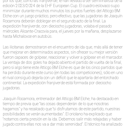
por los que, como las franjiverde, le han llevado a ser semifinalista de la
edición 2023/2024 de la EHF European Cup. El cuadro eslovaco supo
minimizar durante muchos minutos los puntos fuertes del Atticgo BM
Elche con un juego práctico, pero efectivo, que las jugadoras de Joaquín
Rocamora deberán doblegar en el segundo acto de la final. La
expedición franjiverde, con dieciocho jugadoras, volaba el pasado
miércoles Alicante-Cracovia para, el jueves por la mañana, desplazarse
hasta Michalovce en autobús.
Las ilicitanas demostraron en el encuentro de ida que, más allá de tener
que mejorar en determinados aspectos, sin ofrecer su mejor versión
fueron capaces de golpear, reaccionar y volver a golpear en el marcador.
La ventaja de dos goles ha dejado abierto el partido de vuelta de la final,
pero si algo tiene este Atticgo BM Elche es que de los cinco partidos que
ha perdido durante este curso (en todas las competiciones), sólo en uno
el rival consiguió dejarla con un déficit que le apartaría del entorchado
continental. La expedición franjiverde está formada por dieciocho
jugadoras.
Joaquín Rocamora, entrenador del Atticgo BM Elche, ha destacado en
tiempo de previa que “las cosas dependerán de lo que nosotras
hagamos” y ha recalcado que “si disfrutamos de este partido, nuestras
posibilidades se verán aumentadas”. El oriolano ha explicado que
“notamos cierta presión en la ida. Debemos salir más relajadas y haber
jugado contra ellas nos va a dar más serenidad”. El técnico ha analizado