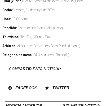
Final (vuelta):
MSK Iuventa Michalovce-Atticgo BM Elche
Fecha:
Viernes, 24 de mayo de 2024
Hora:
18:00 horas
Pabellón:
Chemkostav Arena (Michalovce)
Televisión:
Tele Elx, A Punt y Dazn
Árbitros:
Aleksandrs Radcenko y Ralfs Persis (Letonia)
Delegado de mesa:
Päivi Mitrunen (Finlandia)
COMPARTIR ESTA NOTICIA :
FACEBOOK
TWITTER
NOTICIA ANTERIOR
SIGUIENTE NOTICIA